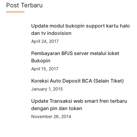
Post Terbaru
Update modul bukopin support kartu halo
dan tv indovision
April 24, 2017
Pembayaran BPJS server melalui loket
Bukopin
April 15, 2017
Koreksi Auto Deposit BCA (Selain Tiket)
January 1, 2015
Update Transaksi web smart fren terbaru
dengan pin dan token
November 26, 2014