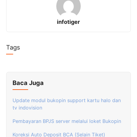
infotiger
Tags
Baca Juga
Update modul bukopin support kartu halo dan
tv indovision
Pembayaran BPJS server melalui loket Bukopin
Koreksi Auto Deposit BCA (Selain Tiket)