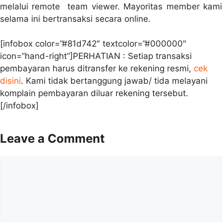
melalui remote team viewer. Mayoritas member kami
selama ini bertransaksi secara online.
[infobox color=”#81d742″ textcolor=”#000000″
icon=”hand-right”]PERHATIAN : Setiap transaksi
pembayaran harus ditransfer ke rekening resmi,
cek
disini
. Kami tidak bertanggung jawab/ tida melayani
komplain pembayaran diluar rekening tersebut.
[/infobox]
Leave a Comment
Comment