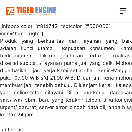
Skip
M
to
content
[infobox color=”#81d742″ textcolor=”#000000″
icon=”hand-right”]
Produk yang berkualitas dan layanan yang baik
adalah kunci utama kepuasan konsumen. Kami
berkomitmen untuk menghadirkan produk berkualitas,
disertai support / layanan purna jual yang baik. Mohon
diperhatikan, jam kerja kami setiap hari Senin-Minggu,
pukul 07.00 WIB s/d 21.00 WIB. Diluar jam kerja mohon
membuat janji terlebih dahulu. Diluar jam kerja, jika ada
yang online tetap dilayani. Diluar jam kerja, utamakan
sms/ wa/ bbm, baru yang terakhir telpon. Jika kondisi
urgent/ darurat, server error, pindah data dll, anda bisa
kontak 24 jam.
[/infobox]