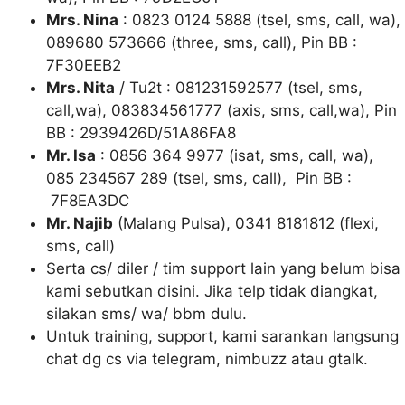
Mrs. Nina
: 0823 0124 5888 (tsel, sms, call, wa),
089680 573666 (three, sms, call), Pin BB :
7F30EEB2
Mrs. Nita
/ Tu2t : 081231592577 (tsel, sms,
call,wa), 083834561777 (axis, sms, call,wa), Pin
BB : 2939426D/51A86FA8
Mr. Isa
: 0856 364 9977 (isat, sms, call, wa),
085 234567 289 (tsel, sms, call), Pin BB :
7F8EA3DC
Mr. Najib
(Malang Pulsa), 0341 8181812 (flexi,
sms, call)
Serta cs/ diler / tim support lain yang belum bisa
kami sebutkan disini. Jika telp tidak diangkat,
silakan sms/ wa/ bbm dulu.
Untuk training, support, kami sarankan langsung
chat dg cs via telegram, nimbuzz atau gtalk.